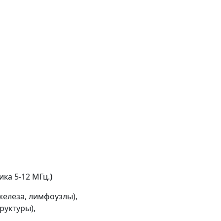
ика 5-12 МГц.
)
елеза, лимфоузлы),
руктуры),