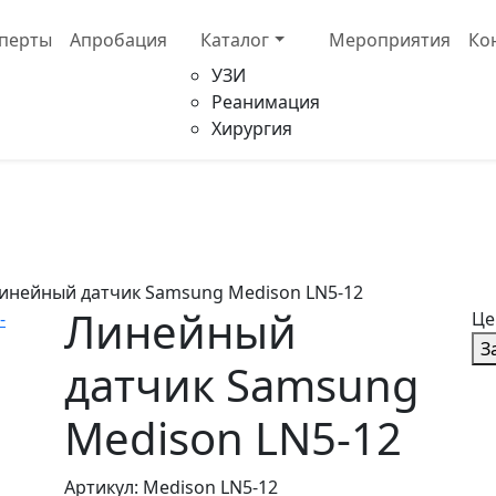
сперты
Апробация
Каталог
Мероприятия
Ко
УЗИ
Реанимация
Хирургия
инейный датчик Samsung Medison LN5-12
Линейный
Це
З
датчик Samsung
Medison LN5-12
Артикул: Medison LN5-12