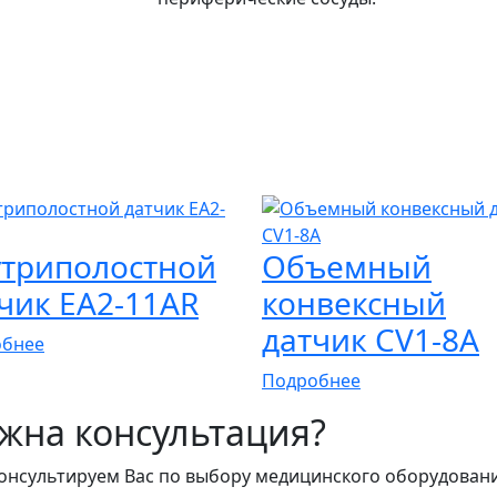
триполостной
Объемный
чик EA2-11AR
конвексный
датчик CV1-8A
обнее
Подробнее
жна консультация?
онсультируем Вас по выбору медицинского оборудован