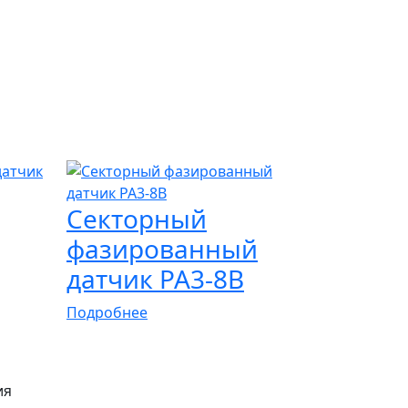
Секторный
фазированный
датчик PA3-8B
Подробнее
ия