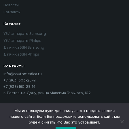
Новости
Контакты
Каталог
УЗИ аппараты Samsung
УЗИ аппараты Philips
Датчики УЗИ Samsung
Датчики УЗИ Philips
Контакты
info@southmedica.ru
+7 (863) 303-26-41
+7 (938) 160-29-14
г. Ростов-на-Дону, улица Максима Горького, 102
Мы используем куки для наилучшего представления
2025 (c) South Medica. Все права защищены
нашего сайта. Если Вы продолжите использовать сайт, мы
Политика конфиденциальности
будем считать что Вас это устраивает.
Общество с ограниченной ответственностью «САУС МЕДИКА», ИНН: