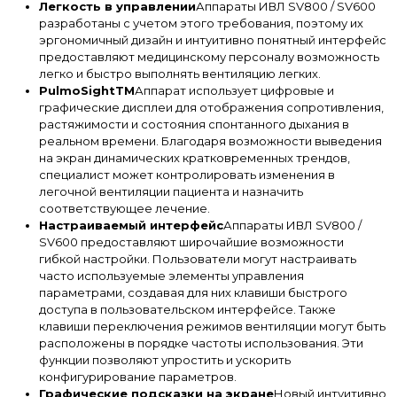
Легкость в управлении
Аппараты ИВЛ SV800 / SV600
разработаны с учетом этого требования, поэтому их
эргономичный дизайн и интуитивно понятный интерфейс
предоставляют медицинскому персоналу возможность
легко и быстро выполнять вентиляцию легких.
PulmoSightTM
Аппарат использует цифровые и
графические дисплеи для отображения сопротивления,
растяжимости и состояния спонтанного дыхания в
реальном времени. Благодаря возможности выведения
на экран динамических кратковременных трендов,
специалист может контролировать изменения в
легочной вентиляции пациента и назначить
соответствующее лечение.
Настраиваемый интерфейс
Аппараты ИВЛ SV800 /
SV600 предоставляют широчайшие возможности
гибкой настройки. Пользователи могут настраивать
часто используемые элементы управления
параметрами, создавая для них клавиши быстрого
доступа в пользовательском интерфейсе. Также
клавиши переключения режимов вентиляции могут быть
расположены в порядке частоты использования. Эти
функции позволяют упростить и ускорить
конфигурирование параметров.
Графические подсказки на экране
Новый интуитивно