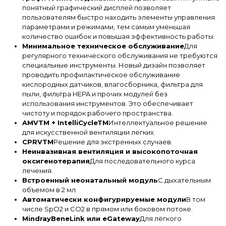
понятный графический дисплей позволяет
пользователям быстро находить элементы управления
параметрами и режимами, тем самым уменьшая
количество ошибок и повышая эффективность работы.
Минимальное техническое обслуживание
Для
регулярного технического обслуживания не требуются
специальные инструменты. Новый дизайн позволяет
проводить профилактическое обслуживание
кислородных датчиков, влагосборника, фильтра для
пыли, фильтра HEPA и прочих модулей без
использования инструментов. Это обеспечивает
чистоту и порядок рабочего пространства.
AMVTM + IntelliCycleTM
Интеллектуальное решение
для искусственной вентиляции легких.
CPRVTM
Решение для экстренных случаев.
Неинвазивная вентиляция и высокопоточная
оксигенотерапия
Для последовательного курса
лечения.
Встроенный неонатальный модуль
С дыхательным
объемом в 2 мл.
Автоматически конфигурируемые модули
В том
числе SpO2 и CO2 в прямом или боковом потоке.
MindrayBeneLink или eGateway
Для лёгкого