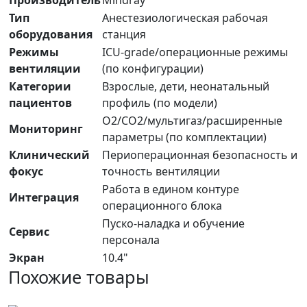
Производитель
Mindray
Тип
Анестезиологическая рабочая
оборудования
станция
Режимы
ICU-grade/операционные режимы
вентиляции
(по конфигурации)
Категории
Взрослые, дети, неонатальный
пациентов
профиль (по модели)
O2/CO2/мультигаз/расширенные
Мониторинг
параметры (по комплектации)
Клинический
Периоперационная безопасность и
фокус
точность вентиляции
Работа в едином контуре
Интеграция
операционного блока
Пуско-наладка и обучение
Сервис
персонала
Экран
10.4"
Похожие товары