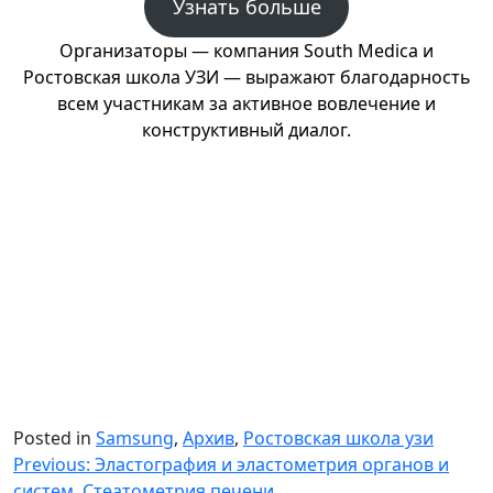
Узнать больше
Организаторы — компания South Medica и
Ростовская школа УЗИ — выражают благодарность
всем участникам за активное вовлечение и
конструктивный диалог.
Posted in
Samsung
,
Архив
,
Ростовская школа узи
Навигация
Previous:
Эластография и эластометрия органов и
систем. Стеатометрия печени