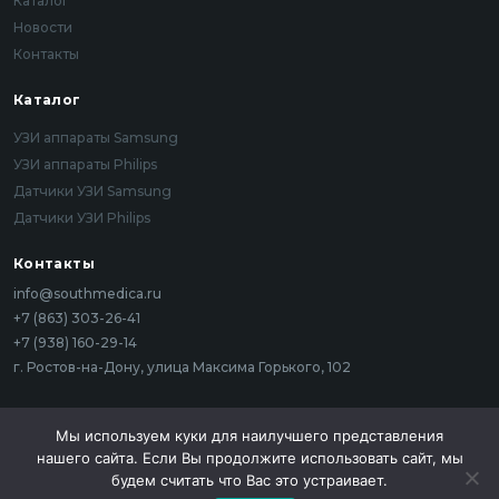
Каталог
Новости
Контакты
Каталог
УЗИ аппараты Samsung
УЗИ аппараты Philips
Датчики УЗИ Samsung
Датчики УЗИ Philips
Контакты
info@southmedica.ru
+7 (863) 303-26-41
+7 (938) 160-29-14
г. Ростов-на-Дону, улица Максима Горького, 102
Мы используем куки для наилучшего представления
2025 (c) South Medica. Все права защищены
нашего сайта. Если Вы продолжите использовать сайт, мы
Политика конфиденциальности
будем считать что Вас это устраивает.
Общество с ограниченной ответственностью «САУС МЕДИКА», ИНН: